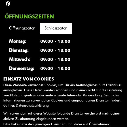
ÖFFNUNGSZEITEN
Öffnungszeiten
Schliesszeiten
Montag:
09:00 - 18:00
Dienstag:
09:00 - 18:00
Mittwoch:
09:00 - 18:00
Donnerstag:
09:00 - 18:00
Freitag:
09:00 - 18:00
EINSATZ VON COOKIES
Diese Webseite verwendet Cookies, um Dir ein bestmögliches Surf-Erlebnis zu
Samstag:
09:00 - 13:00
ermöglichen. Diese Daten werden erhoben und dienen nicht für die Erstellung
von Nutzungsprofilen oder anderer weiterführender Verwendung. Sämtliche
Sonntag:
geschlossen
Informationen zu verwendeten Cookies und eingebundenen Diensten findest
du hier:
Datenschutzerklärung
Wir verwenden auf dieser Website folgende Dienste, welche erst nach deiner
WEITERE LINKS
aktiven Zustimmung eingebunden werden.
Bitte hake dazu den jeweiligen Dienst an und klicke auf Übernehmen:
Kawasaki News